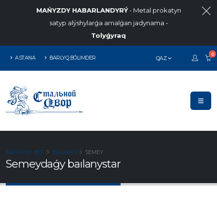
MAŃYZDY HABARLANDYRÝ
- Metal prokatyn
satyp alýshylarǵa arnalǵan jadynama -
Tolyǵyraq
0
ASTANA
BARLYQ BÓLIMDER
QAZ
BASTAPQY BET
BAILANYS
SEMEY
Semeydaǵy baılanystar