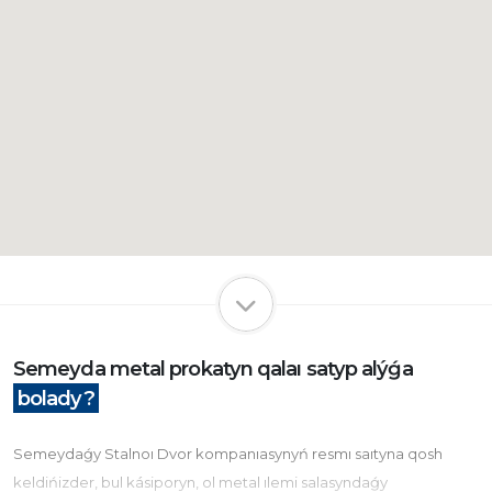
Semeyda metal prokatyn qalaı satyp alýǵa
bolady?
Semeydaǵy Stalnoı Dvor kompanıasynyń resmı saıtyna qosh
keldińizder, bul kásiporyn, ol metal ılemi salasyndaǵy