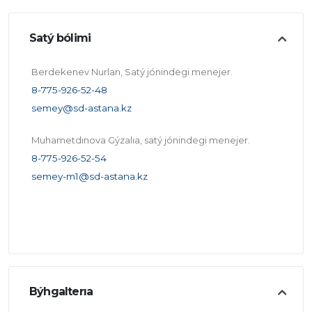
Satý bólimi
Berdekenev Nurlan, Satý jónindegi menejer.
8-775-926-52-48
semey@sd-astana.kz
Muhametdınova Gýzalıa, satý jónindegi menejer.
8-775-926-52-54
semey-m1@sd-astana.kz
Býhgalterıa