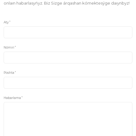
onlaın habarlasyńyz. Biz Sizge árqashan kómektesýge daıynbyz!
Aty
Nómiri
Poshta
Habarlama