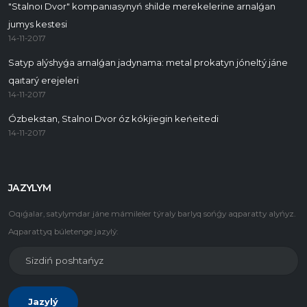
"Stalnoı Dvor" kompanıasynyń shilde merekelerine arnalǵan
jumys kestesi
14-11-2017
Satyp alýshyǵa arnalǵan jadynama: metal prokatyn jóneltý jáne
qaıtarý erejeleri
14-11-2017
Ózbekstan, Stalnoı Dvor óz kókjiegin keńeitedi
14-11-2017
JAZYLYM
Oqıǵalar, satylymdar jáne mámileler týraly barlyq sońǵy aqparatty alyńyz.
Aqparattyq búletenge jazylý:
Jazylý