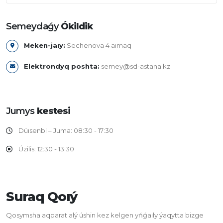
Semeydaǵy
Ókildik
Meken-jaıy:
Sechenova 4 aımaq
Elektrondyq poshta:
semey@sd-astana.kz
Jumys
kestesi
Dúısenbi – Juma: 08:30 - 17:30
Úzilis: 12:30 - 13:30
Suraq Qoıý
Qosymsha aqparat alý úshin kez kelgen yńǵaıly ýaqytta bizge